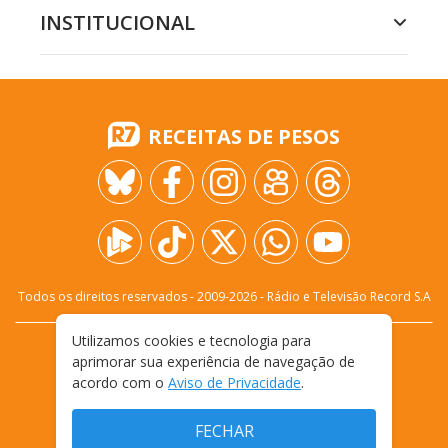
INSTITUCIONAL
RECEITAS DE PESOS
Todos os direitos reservados - 2009-
2026
- Rádio e Televisão Record S.A
Utilizamos cookies e tecnologia para
CARREIRA
FALE CONOSCO
PRIVACIDADE
aprimorar sua experiência de navegação de
TERMOS E CONDIÇÕES DE USO
acordo com o
Aviso de Privacidade
.
FECHAR