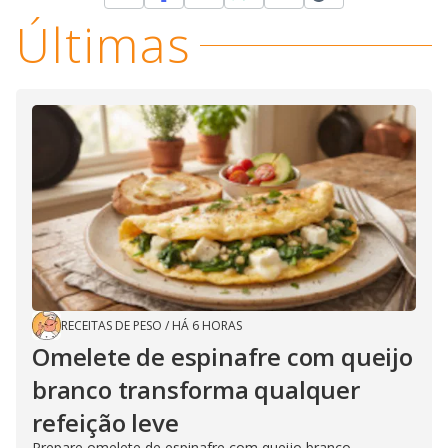
Últimas
RECEITAS DE PESO
/
HÁ 6 HORAS
Omelete de espinafre com queijo
branco transforma qualquer
refeição leve
Prepare omelete de espinafre com queijo branco,