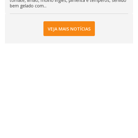
tomate, limão, molho inglês, pimenta e temperos, servido
bem gelado com...
VEJA MAIS NOTÍCIAS