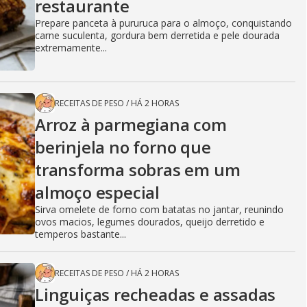
restaurante
Prepare panceta à pururuca para o almoço, conquistando
carne suculenta, gordura bem derretida e pele dourada
extremamente...
RECEITAS DE PESO
/
HÁ 2 HORAS
Arroz à parmegiana com
berinjela no forno que
transforma sobras em um
almoço especial
Sirva omelete de forno com batatas no jantar, reunindo
ovos macios, legumes dourados, queijo derretido e
temperos bastante...
RECEITAS DE PESO
/
HÁ 2 HORAS
Linguiças recheadas e assadas