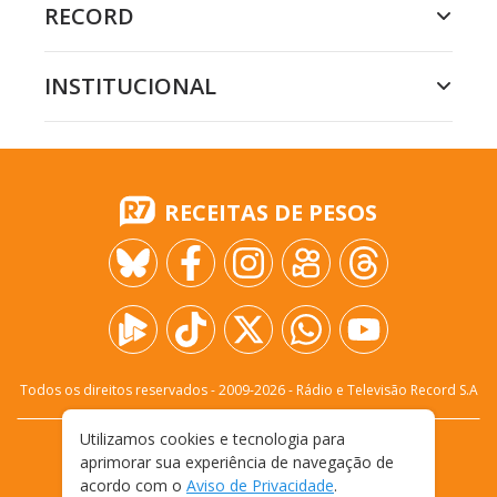
RECORD
INSTITUCIONAL
RECEITAS DE PESOS
Todos os direitos reservados - 2009-
2026
- Rádio e Televisão Record S.A
Utilizamos cookies e tecnologia para
CARREIRA
FALE CONOSCO
PRIVACIDADE
aprimorar sua experiência de navegação de
TERMOS E CONDIÇÕES DE USO
acordo com o
Aviso de Privacidade
.