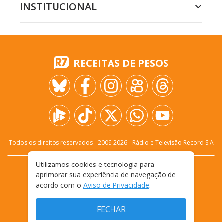
INSTITUCIONAL
RECEITAS DE PESOS
Todos os direitos reservados - 2009-
2026
- Rádio e Televisão Record S.A
Utilizamos cookies e tecnologia para
CARREIRA
FALE CONOSCO
PRIVACIDADE
aprimorar sua experiência de navegação de
TERMOS E CONDIÇÕES DE USO
acordo com o
Aviso de Privacidade
.
FECHAR