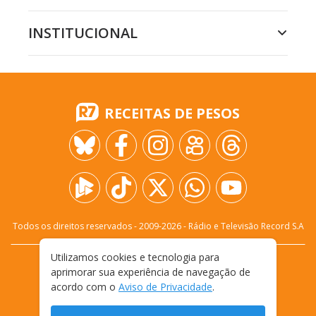
INSTITUCIONAL
RECEITAS DE PESOS
Todos os direitos reservados - 2009-
2026
- Rádio e Televisão Record S.A
Utilizamos cookies e tecnologia para
CARREIRA
FALE CONOSCO
PRIVACIDADE
aprimorar sua experiência de navegação de
TERMOS E CONDIÇÕES DE USO
acordo com o
Aviso de Privacidade
.