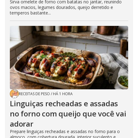
Sirva omelete de forno com batatas no jantar, reunindo
ovos macios, legumes dourados, queijo derretido e
temperos bastante...
RECEITAS DE PESO
/
HÁ 1 HORA
Linguiças recheadas e assadas
no forno com queijo que você vai
adorar
Prepare linguiças recheadas e assadas no forno para o
almoço, com cobertura dourada, interior suculento e