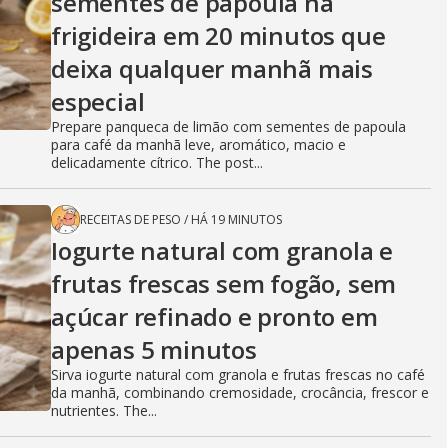
sementes de papoula na
frigideira em 20 minutos que
deixa qualquer manhã mais
especial
Prepare panqueca de limão com sementes de papoula
para café da manhã leve, aromático, macio e
delicadamente cítrico. The post...
RECEITAS DE PESO
/
HÁ 19 MINUTOS
Iogurte natural com granola e
frutas frescas sem fogão, sem
açúcar refinado e pronto em
apenas 5 minutos
Sirva iogurte natural com granola e frutas frescas no café
da manhã, combinando cremosidade, crocância, frescor e
nutrientes. The...