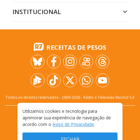
INSTITUCIONAL
RECEITAS DE PESOS
Todos os direitos reservados - 2009-
2026
- Rádio e Televisão Record S.A
Utilizamos cookies e tecnologia para
CARREIRA
FALE CONOSCO
PRIVACIDADE
aprimorar sua experiência de navegação de
TERMOS E CONDIÇÕES DE USO
acordo com o
Aviso de Privacidade
.
FECHAR