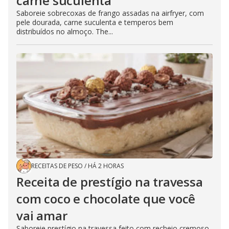
carne suculenta
Saboreie sobrecoxas de frango assadas na airfryer, com
pele dourada, carne suculenta e temperos bem
distribuídos no almoço. The...
RECEITAS DE PESO
/
HÁ 2 HORAS
Receita de prestígio na travessa
com coco e chocolate que você
vai amar
Saboreie prestígio na travessa feito com recheio cremoso