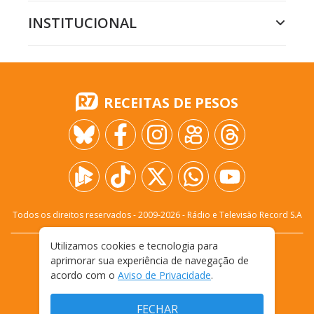
INSTITUCIONAL
RECEITAS DE PESOS
Todos os direitos reservados - 2009-
2026
- Rádio e Televisão Record S.A
Utilizamos cookies e tecnologia para
CARREIRA
FALE CONOSCO
PRIVACIDADE
aprimorar sua experiência de navegação de
TERMOS E CONDIÇÕES DE USO
acordo com o
Aviso de Privacidade
.
FECHAR