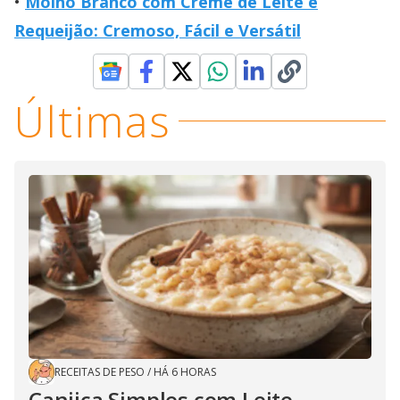
Molho Branco com Creme de Leite e
Requeijão: Cremoso, Fácil e Versátil
Últimas
RECEITAS DE PESO
/
HÁ 6 HORAS
Canjica Simples com Leite