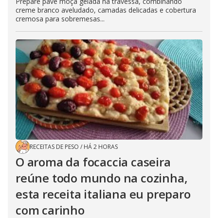
Prepare pavê moça gelada na travessa, combinando
creme branco aveludado, camadas delicadas e cobertura
cremosa para sobremesas...
RECEITAS DE PESO
/
HÁ 2 HORAS
O aroma da focaccia caseira
reúne todo mundo na cozinha,
esta receita italiana eu preparo
com carinho