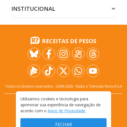
INSTITUCIONAL
RECEITAS DE PESOS
Todos os direitos reservados - 2009-
2026
- Rádio e Televisão Record S.A
Utilizamos cookies e tecnologia para
CARREIRA
FALE CONOSCO
PRIVACIDADE
aprimorar sua experiência de navegação de
TERMOS E CONDIÇÕES DE USO
acordo com o
Aviso de Privacidade
.
FECHAR