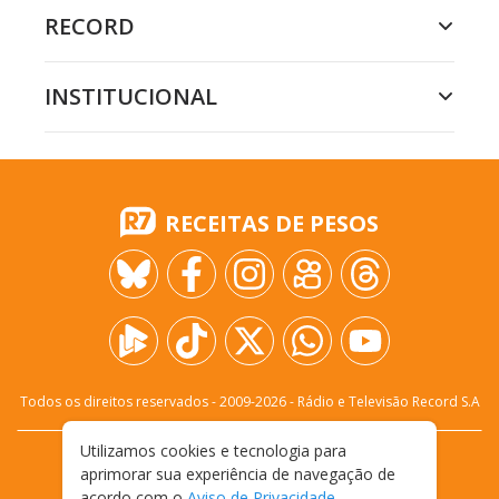
RECORD
INSTITUCIONAL
RECEITAS DE PESOS
Todos os direitos reservados - 2009-
2026
- Rádio e Televisão Record S.A
Utilizamos cookies e tecnologia para
CARREIRA
FALE CONOSCO
PRIVACIDADE
aprimorar sua experiência de navegação de
TERMOS E CONDIÇÕES DE USO
acordo com o
Aviso de Privacidade
.