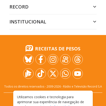
RECORD
INSTITUCIONAL
RECEITAS DE PESOS
Todos os direitos reservados - 2009-
2026
- Rádio e Televisão Record S.A
Utilizamos cookies e tecnologia para
CARREIRA
FALE CONOSCO
PRIVACIDADE
aprimorar sua experiência de navegação de
TERMOS E CONDIÇÕES DE USO