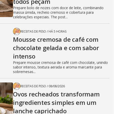
todos peçam
Prepare bolo de nozes com doce de leite, combinando
massa úmida, recheio cremoso e cobertura para
celebrações especiais. The post...
RECEITAS DE PESO
/
HÁ 5 HORAS
Mousse cremosa de café com
chocolate gelada e com sabor
intenso
Prepare mousse cremosa de café com chocolate, unindo
sabor intenso, textura aerada e aroma marcante para
sobremesas...
RECEITAS DE PESO
/
08/08/2026
Ovos recheados transformam
ingredientes simples em um
lanche caprichado