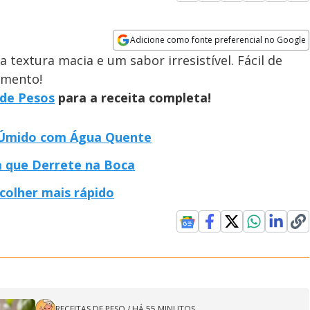
Adicione como fonte preferencial no Google
Opens in new window
textura macia e um sabor irresistível. Fácil de
omento!
 de Pesos
para a receita completa!
 Úmido com Água Quente
 que Derrete na Boca
colher mais rápido
RECEITAS DE PESO
/
HÁ 55 MINUTOS