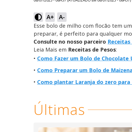
08/07/2025 - 08H57
(ATUALIZADO EM
08/07/2025 - 08H57
)
A+
A-
Esse bolo de milho com flocão tem uma 
preparar, é perfeito para qualquer m
Consulte no nosso parceiro
Receitas
Leia Mais em
Receitas de Pesos
:
Como Fazer um Bolo de Chocolate
Como Preparar um Bolo de Maizena
Como plantar Laranja do zero para 
Últimas