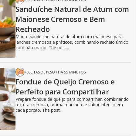
Sanduíche Natural de Atum com
Maionese Cremoso e Bem
Recheado
Monte sanduíche natural de atum com maionese para
lanches cremosos e práticos, combinando recheio úmido
com pão macio. The post...
RECEITAS DE PESO
/
HÁ 55 MINUTOS
Fondue de Queijo Cremoso e
Perfeito para Compartilhar
Prepare fondue de queijo para compartilhar, combinando
textura cremosa, aroma marcante e sabor intenso em
cada porção. The post...