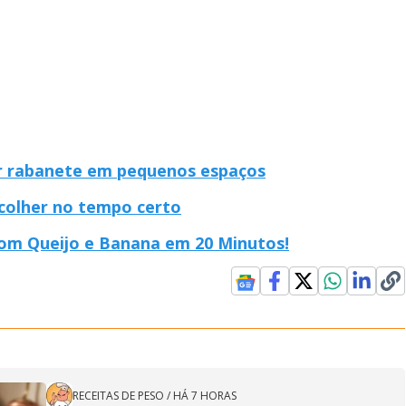
ar rabanete em pequenos espaços
 colher no tempo certo
om Queijo e Banana em 20 Minutos!
RECEITAS DE PESO
/
HÁ 7 HORAS