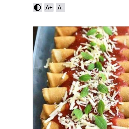
A+
A-