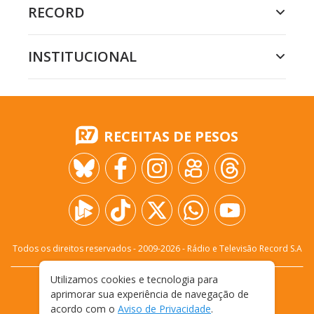
RECORD
INSTITUCIONAL
RECEITAS DE PESOS
Todos os direitos reservados - 2009-
2026
- Rádio e Televisão Record S.A
Utilizamos cookies e tecnologia para
CARREIRA
FALE CONOSCO
PRIVACIDADE
aprimorar sua experiência de navegação de
TERMOS E CONDIÇÕES DE USO
acordo com o
Aviso de Privacidade
.