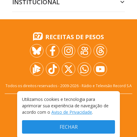
INSTITUCIONAL
RECEITAS DE PESOS
Todos os direitos reservados - 2009-
2026
- Rádio e Televisão Record S.A
Utilizamos cookies e tecnologia para
CARREIRA
FALE CONOSCO
PRIVACIDADE
aprimorar sua experiência de navegação de
TERMOS E CONDIÇÕES DE USO
acordo com o
Aviso de Privacidade
.
FECHAR