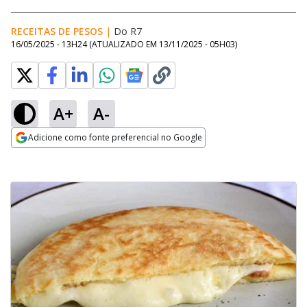
RECEITAS DE PESOS
|
Do R7
16/05/2025 - 13H24
(ATUALIZADO EM
13/11/2025 - 05H03
)
A+
A-
Adicione como fonte preferencial no Google
Opens in new window