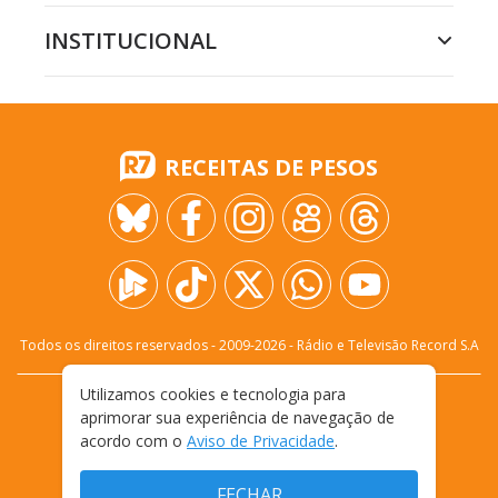
INSTITUCIONAL
RECEITAS DE PESOS
Todos os direitos reservados - 2009-
2026
- Rádio e Televisão Record S.A
Utilizamos cookies e tecnologia para
CARREIRA
FALE CONOSCO
PRIVACIDADE
aprimorar sua experiência de navegação de
TERMOS E CONDIÇÕES DE USO
acordo com o
Aviso de Privacidade
.
FECHAR