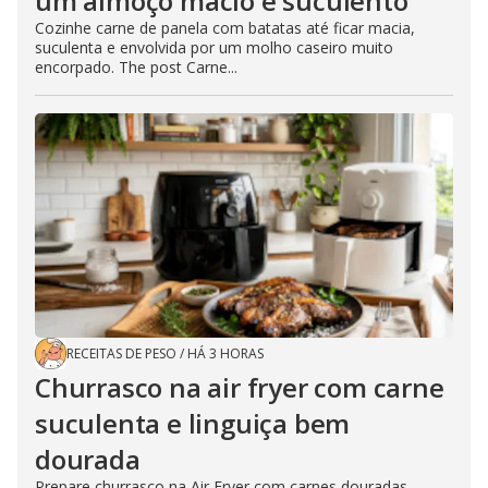
um almoço macio e suculento
Cozinhe carne de panela com batatas até ficar macia,
suculenta e envolvida por um molho caseiro muito
encorpado. The post Carne...
RECEITAS DE PESO
/
HÁ 3 HORAS
Churrasco na air fryer com carne
suculenta e linguiça bem
dourada
Prepare churrasco na Air Fryer com carnes douradas,