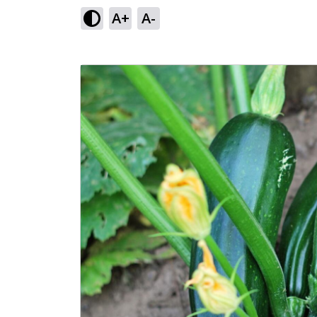
A+
A-