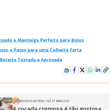
sado e Manteiga Perfeito para Bolos
sso a Passo para uma Colheita Farta
 Receita Testada e Aprovada
RECEITAS DE PESO
/
HÁ 27 MINUTOS
A cocada cremosa é tão gostosa