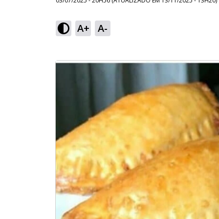
03/07/2025 - 20H56
(ATUALIZADO EM
13/11/2025 - 13H20
)
A+
A-