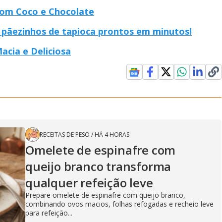
 com Coco e Chocolate
 pãezinhos de tapioca prontos em minutos!
acia e Deliciosa
RECEITAS DE PESO
/
HÁ 4 HORAS
Omelete de espinafre com
queijo branco transforma
qualquer refeição leve
Prepare omelete de espinafre com queijo branco,
combinando ovos macios, folhas refogadas e recheio leve
para refeição...