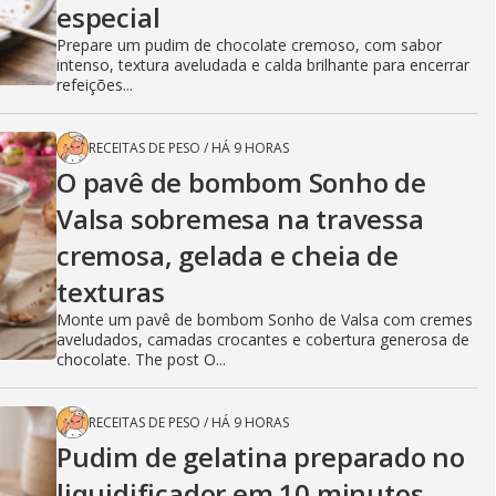
especial
Prepare um pudim de chocolate cremoso, com sabor
intenso, textura aveludada e calda brilhante para encerrar
refeições...
RECEITAS DE PESO
/
HÁ 9 HORAS
O pavê de bombom Sonho de
Valsa sobremesa na travessa
cremosa, gelada e cheia de
texturas
Monte um pavê de bombom Sonho de Valsa com cremes
aveludados, camadas crocantes e cobertura generosa de
chocolate. The post O...
RECEITAS DE PESO
/
HÁ 9 HORAS
Pudim de gelatina preparado no
liquidificador em 10 minutos