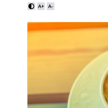
A+
A-