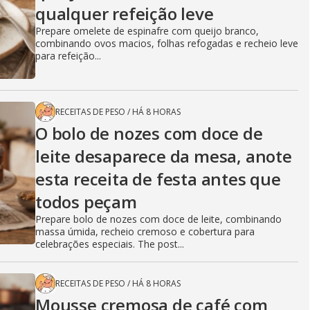
qualquer refeição leve
Prepare omelete de espinafre com queijo branco,
combinando ovos macios, folhas refogadas e recheio leve
para refeição...
RECEITAS DE PESO
/
HÁ 8 HORAS
O bolo de nozes com doce de
leite desaparece da mesa, anote
esta receita de festa antes que
todos peçam
Prepare bolo de nozes com doce de leite, combinando
massa úmida, recheio cremoso e cobertura para
celebrações especiais. The post...
RECEITAS DE PESO
/
HÁ 8 HORAS
Mousse cremosa de café com