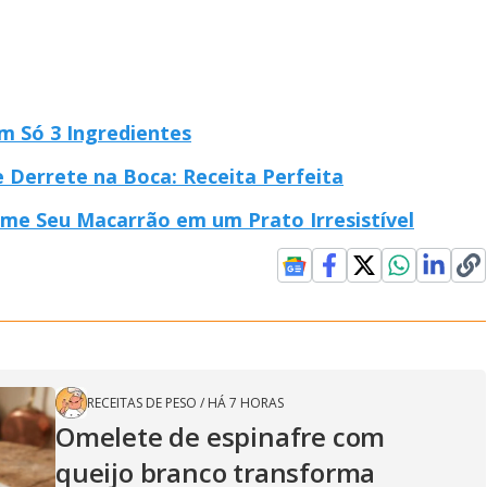
m Só 3 Ingredientes
Derrete na Boca: Receita Perfeita
me Seu Macarrão em um Prato Irresistível
RECEITAS DE PESO
/
HÁ 7 HORAS
Omelete de espinafre com
queijo branco transforma