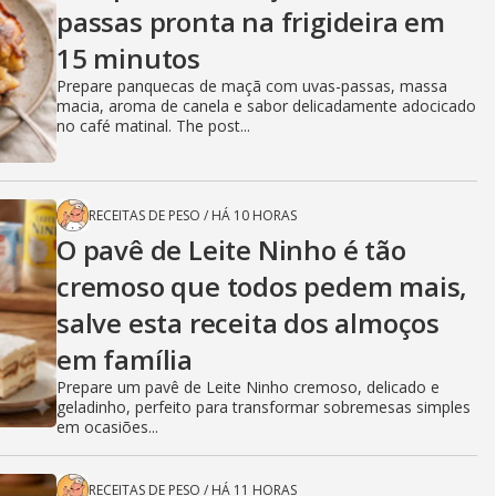
passas pronta na frigideira em
15 minutos
Prepare panquecas de maçã com uvas-passas, massa
macia, aroma de canela e sabor delicadamente adocicado
no café matinal. The post...
RECEITAS DE PESO
/
HÁ 10 HORAS
O pavê de Leite Ninho é tão
cremoso que todos pedem mais,
salve esta receita dos almoços
em família
Prepare um pavê de Leite Ninho cremoso, delicado e
geladinho, perfeito para transformar sobremesas simples
em ocasiões...
RECEITAS DE PESO
/
HÁ 11 HORAS