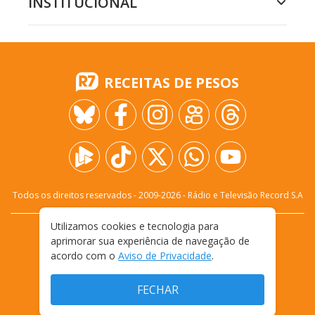
INSTITUCIONAL
RECEITAS DE PESOS
Todos os direitos reservados - 2009-
2026
- Rádio e Televisão Record S.A
Utilizamos cookies e tecnologia para
CARREIRA
FALE CONOSCO
PRIVACIDADE
aprimorar sua experiência de navegação de
TERMOS E CONDIÇÕES DE USO
acordo com o
Aviso de Privacidade
.
FECHAR