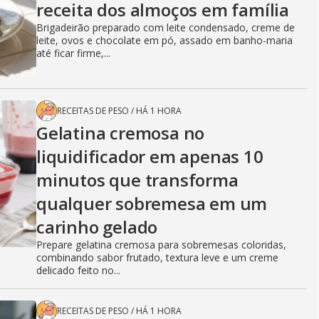
receita dos almoços em família
Brigadeirão preparado com leite condensado, creme de
leite, ovos e chocolate em pó, assado em banho-maria
até ficar firme,...
RECEITAS DE PESO
/
HÁ 1 HORA
Gelatina cremosa no
liquidificador em apenas 10
minutos que transforma
qualquer sobremesa em um
carinho gelado
Prepare gelatina cremosa para sobremesas coloridas,
combinando sabor frutado, textura leve e um creme
delicado feito no...
RECEITAS DE PESO
/
HÁ 1 HORA