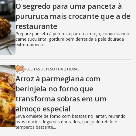
O segredo para uma panceta à
pururuca mais crocante que a de
restaurante
Prepare panceta à pururuca para o almoço, conquistando
carne suculenta, gordura bem derretida e pele dourada
extremamente...
RECEITAS DE PESO
/
HÁ 2 HORAS
Arroz à parmegiana com
berinjela no forno que
transforma sobras em um
almoço especial
Sirva omelete de forno com batatas no jantar, reunindo
ovos macios, legumes dourados, queijo derretido e
temperos bastante...