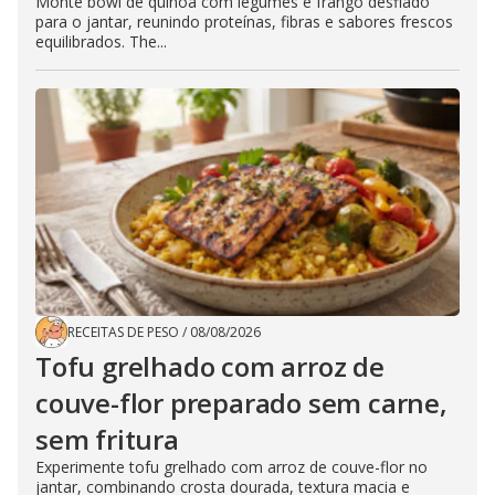
Monte bowl de quinoa com legumes e frango desfiado
para o jantar, reunindo proteínas, fibras e sabores frescos
equilibrados. The...
RECEITAS DE PESO
/
08/08/2026
Tofu grelhado com arroz de
couve-flor preparado sem carne,
sem fritura
Experimente tofu grelhado com arroz de couve-flor no
jantar, combinando crosta dourada, textura macia e