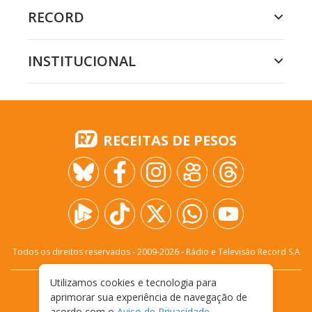
RECORD
INSTITUCIONAL
RECEITAS DE PESOS
Todos os direitos reservados - 2009-
2026
- Rádio e Televisão Record S.A
Utilizamos cookies e tecnologia para
CARREIRA
FALE CONOSCO
PRIVACIDADE
aprimorar sua experiência de navegação de
TERMOS E CONDIÇÕES DE USO
acordo com o
Aviso de Privacidade
.