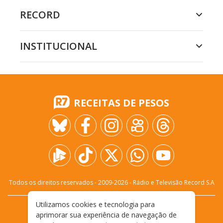
RECORD
INSTITUCIONAL
RECEITAS DE PESOS
Todos os direitos reservados - 2009-
2026
- Rádio e Televisão Record S.A
Utilizamos cookies e tecnologia para
CARREIRA
FALE CONOSCO
PRIVACIDADE
aprimorar sua experiência de navegação de
TERMOS E CONDIÇÕES DE USO