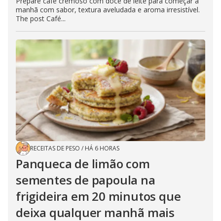
Prepare café cremoso com doce de leite para começar a
manhã com sabor, textura aveludada e aroma irresistível.
The post Café...
RECEITAS DE PESO
/
HÁ 6 HORAS
Panqueca de limão com
sementes de papoula na
frigideira em 20 minutos que
deixa qualquer manhã mais