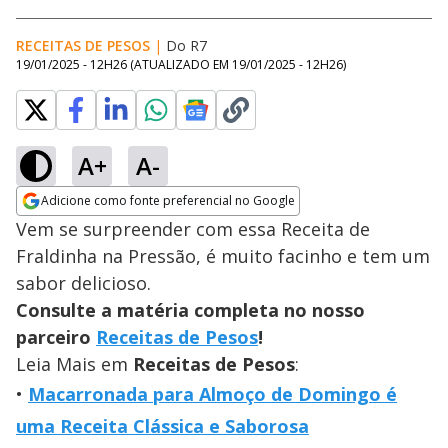
RECEITAS DE PESOS
|
Do R7
19/01/2025 - 12H26
(ATUALIZADO EM
19/01/2025 - 12H26
)
A+
A-
Adicione como fonte preferencial no Google
Opens in new window
Vem se surpreender com essa Receita de
Fraldinha na Pressão, é muito facinho e tem um
sabor delicioso.
Consulte a matéria completa no nosso
parceiro
Receitas de Pesos
!
Leia Mais em
Receitas de Pesos
:
Macarronada para Almoço de Domingo é
uma Receita Clássica e Saborosa