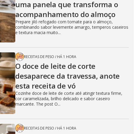
uma panela que transforma o
acompanhamento do almoço
Prepare jiló refogado com tomate para o almoço,
combinando sabor levemente amargo, temperos caseiros
e textura macia muito...
RECEITAS DE PESO
/
HÁ 1 HORA
O doce de leite de corte
desaparece da travessa, anote
esta receita de vó
Cozinhe doce de leite de corte até atingir textura firme,
cor caramelizada, brilho delicado e sabor caseiro
marcante. The post O...
RECEITAS DE PESO
/
HÁ 1 HORA