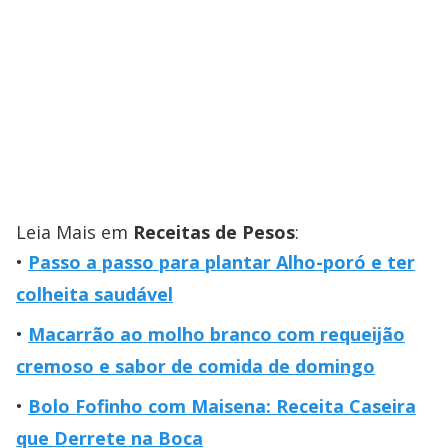
Leia Mais em
Receitas de Pesos
:
Passo a passo para plantar Alho-poró e ter
colheita saudável
Macarrão ao molho branco com requeijão
cremoso e sabor de comida de domingo
Bolo Fofinho com Maisena: Receita Caseira
que Derrete na Boca