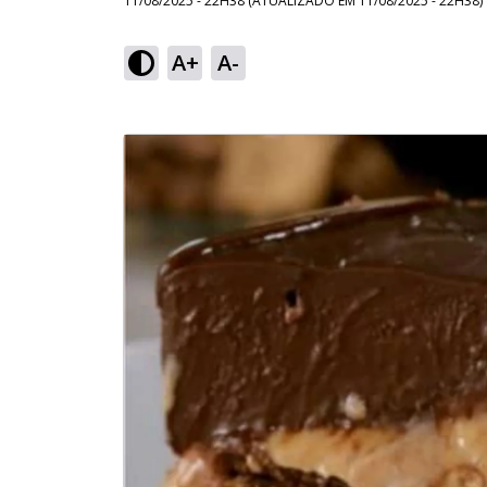
11/08/2025 - 22H38
(ATUALIZADO EM
11/08/2025 - 22H38
)
A+
A-