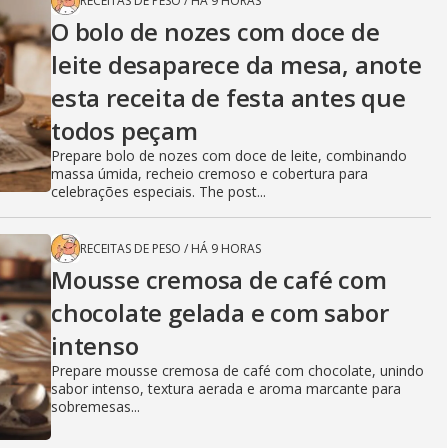
RECEITAS DE PESO
/
HÁ 9 HORAS
O bolo de nozes com doce de
leite desaparece da mesa, anote
esta receita de festa antes que
todos peçam
Prepare bolo de nozes com doce de leite, combinando
massa úmida, recheio cremoso e cobertura para
celebrações especiais. The post...
RECEITAS DE PESO
/
HÁ 9 HORAS
Mousse cremosa de café com
chocolate gelada e com sabor
intenso
Prepare mousse cremosa de café com chocolate, unindo
sabor intenso, textura aerada e aroma marcante para
sobremesas...