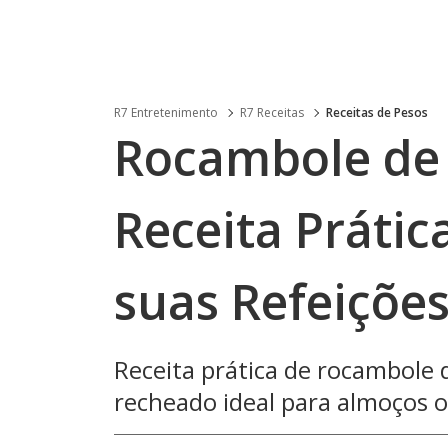
R7 Entretenimento
R7 Receitas
Receitas de Pesos
Rocambole de
Receita Prátic
suas Refeiçõe
Receita prática de rocambole
recheado ideal para almoços ou