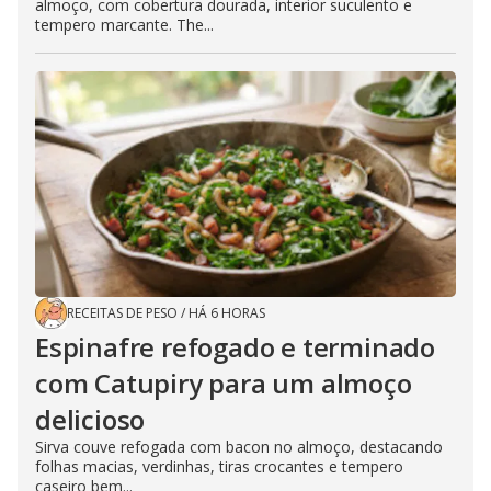
almoço, com cobertura dourada, interior suculento e
tempero marcante. The...
RECEITAS DE PESO
/
HÁ 6 HORAS
Espinafre refogado e terminado
com Catupiry para um almoço
delicioso
Sirva couve refogada com bacon no almoço, destacando
folhas macias, verdinhas, tiras crocantes e tempero
caseiro bem...