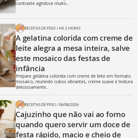
contraste agridoce muito...
RECEITAS DE PESO
/
HÁ 2 HORAS
A gelatina colorida com creme de
leite alegra a mesa inteira, salve
este mosaico das festas de
infância
Prepare gelatina colorida com creme de leite em formato
mosaico, reunindo cubos vibrantes, creme suave e textura
deliciosamente...
RECEITAS DE PESO
/
06/08/2026
Cajuzinho que não vai ao forno
quando quero servir um doce de
festa rápido, macio e cheio de