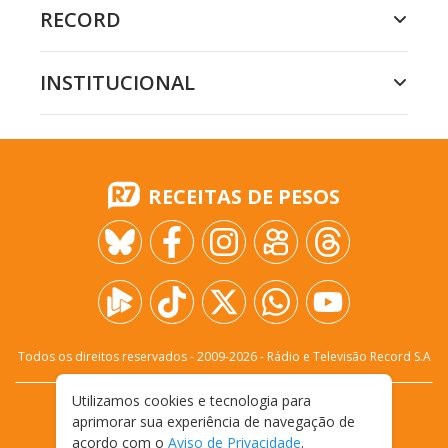
RECORD
INSTITUCIONAL
RECEITAS DE PESOS
Todos os direitos reservados - 2009-
2026
- Rádio e Televisão Record S.A
Utilizamos cookies e tecnologia para
CARREIRA
FALE CONOSCO
PRIVACIDADE
aprimorar sua experiência de navegação de
TERMOS E CONDIÇÕES DE USO
acordo com o
Aviso de Privacidade
.