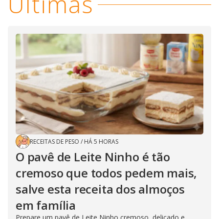
Últimas
RECEITAS DE PESO
/
HÁ 5 HORAS
O pavê de Leite Ninho é tão
cremoso que todos pedem mais,
salve esta receita dos almoços
em família
Prepare um pavê de Leite Ninho cremoso, delicado e