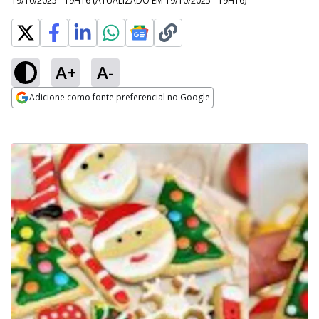
19/10/2025 - 19H16
(ATUALIZADO EM
19/10/2025 - 19H16
)
A+
A-
Adicione como fonte preferencial no Google
Opens in new window