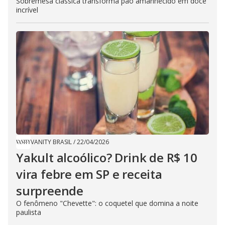
Sobremesa clássica transforma pão amanhecido em doce
incrível
VANITY BRASIL
/
22/04/2026
Yakult alcoólico? Drink de R$ 10
vira febre em SP e receita
surpreende
​O fenômeno "Chevette": o coquetel que domina a noite
paulista