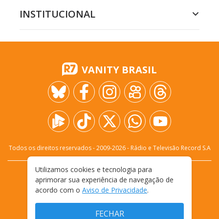
INSTITUCIONAL
VANITY BRASIL
Todos os direitos reservados - 2009-
2026
- Rádio e Televisão Record S.A
Utilizamos cookies e tecnologia para
CARREIRA
FALE CONOSCO
PRIVACIDADE
aprimorar sua experiência de navegação de
TERMOS E CONDIÇÕES DE USO
acordo com o
Aviso de Privacidade
.
FECHAR