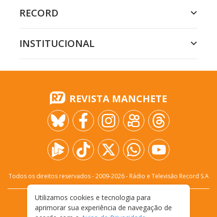
RECORD
INSTITUCIONAL
REVISTA MANCHETE
Todos os direitos reservados - 2009-
2026
- Rádio e Televisão Record S.A
Utilizamos cookies e tecnologia para
CARREIRA
FALE CONOSCO
PRIVACIDADE
aprimorar sua experiência de navegação de
TERMOS E CONDIÇÕES DE USO