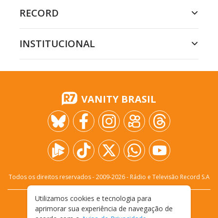
RECORD
INSTITUCIONAL
VANITY BRASIL
Todos os direitos reservados - 2009-
2026
- Rádio e Televisão Record S.A
Utilizamos cookies e tecnologia para
CARREIRA
FALE CONOSCO
PRIVACIDADE
aprimorar sua experiência de navegação de
TERMOS E CONDIÇÕES DE USO