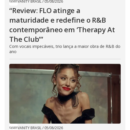
VANITY BRASIL
/
05/08/2026
“Review: FLO atinge a
maturidade e redefine o R&B
contemporâneo em ‘Therapy At
The Club’”
Com vocais impecáveis, trio lança a maior obra de R&B do
ano
VANITY BRASIL
/
05/08/2026