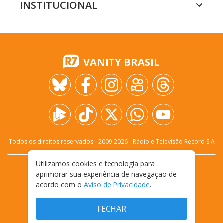
INSTITUCIONAL
VANITY BRASIL
Todos os direitos reservados - 2009-
2026
- Rádio e Televisão Record S.A
Utilizamos cookies e tecnologia para
CARREIRA
FALE CONOSCO
PRIVACIDADE
aprimorar sua experiência de navegação de
TERMOS E CONDIÇÕES DE USO
acordo com o
Aviso de Privacidade
.
FECHAR