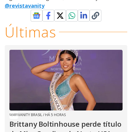
@revistavanity
Últimas
VANITY BRASIL
/
HÁ 5 HORAS
Brittany Boltinhouse perde título