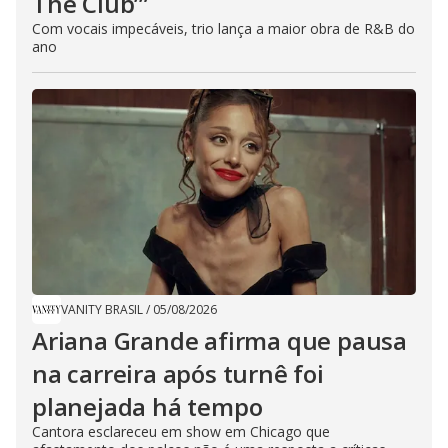
The Club’”
Com vocais impecáveis, trio lança a maior obra de R&B do
ano
VANITY BRASIL
/
05/08/2026
Ariana Grande afirma que pausa
na carreira após turnê foi
planejada há tempo
Cantora esclareceu em show em Chicago que