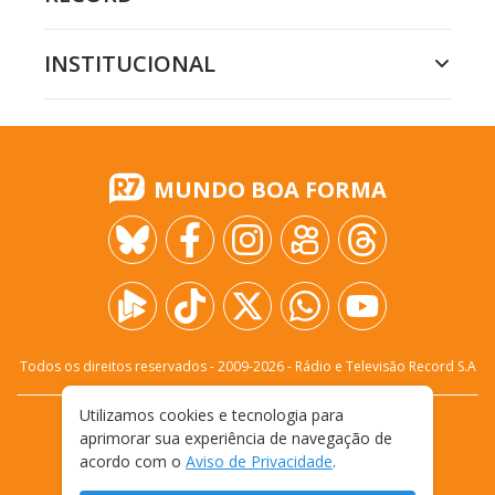
INSTITUCIONAL
MUNDO BOA FORMA
Todos os direitos reservados - 2009-
2026
- Rádio e Televisão Record S.A
Utilizamos cookies e tecnologia para
CARREIRA
FALE CONOSCO
PRIVACIDADE
aprimorar sua experiência de navegação de
TERMOS E CONDIÇÕES DE USO
acordo com o
Aviso de Privacidade
.