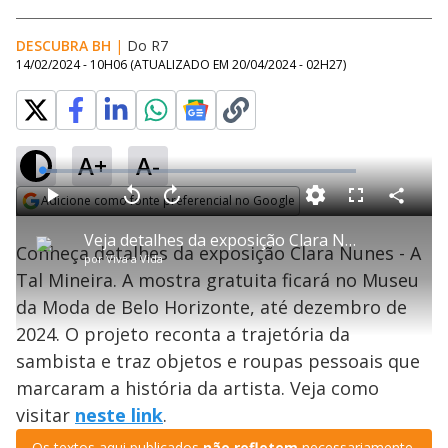
DESCUBRA BH
|
Do R7
14/02/2024 - 10H06
(ATUALIZADO EM
20/04/2024 - 02H27
)
A+
A-
L
o
a
Adicione como fonte preferencial no Google
d
C
P
V
A
P
F
e
o
l
o
v
u
Opens in new window
d
m
a
l
a
l
:
Veja detalhes da exposição Clara Nunes - A Tal Mineira
p
y
t
n
l
4
Conheça detalhes da exposição Clara Nunes - A
a
a
ç
s
.
por
Viva a Vida
r
r
a
c
8
t
1
r
l
r
0
Tal Mineira. A mostra gratuita ficará no Museu
i
0
1
e
%
l
s
0
e
h
da Moda de Belo Horizonte, até dezembro de
e
s
n
a
g
e
r
u
g
2024. O projeto reconta a trajetória da
n
u
a
d
n
o
d
sambista e traz objetos e roupas pessoais que
s
o
s
marcaram a história da artista. Veja como
y
visitar
neste link
.
M
Os textos aqui publicados
não refletem
necessariamente