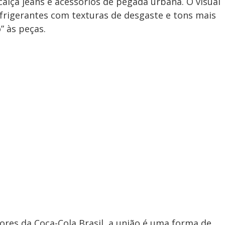
calça jeans e acessórios de pegada urbana. O visual
efrigerantes com texturas de desgaste e tons mais
” às peças.
bores da Coca-Cola Brasil, a união é uma forma de