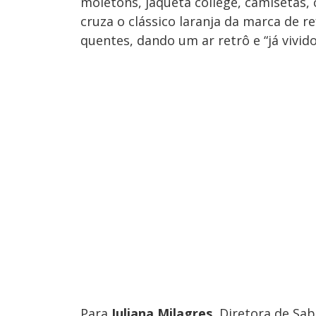
moletons, jaqueta college, camisetas, 
cruza o clássico laranja da marca de r
quentes, dando um ar retrô e “já vivido
Para
Juliana Milagres
, Diretora de Sa