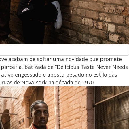
rove acabam de soltar uma novidade que promete
 A parceria, batizada de “Delicious Taste Never Needs
rativo engessado e aposta pesado no estilo das
ruas de Nova York na década de 1970.