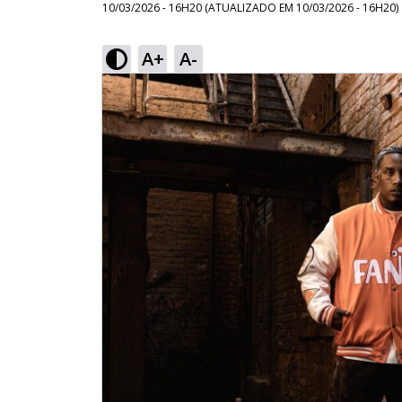
10/03/2026 - 16H20
(ATUALIZADO EM
10/03/2026 - 16H20
)
A+
A-